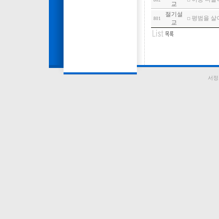
802
교
절기설
평범을 살아가
801
교
서정