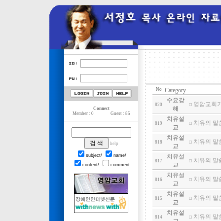
No
Category
수요강
영암교회기도
820
해
Connect
Member : 0
Guest : 85
치유설
치유의 말씀(
819
교
치유설
치유의 말씀
818
help
교
subject/
name/
치유설
치유의 말씀(
817
교
content/
comment
치유설
치유의 말씀(
816
교
치유설
치유의 말씀
815
교
치유설
치유의 말씀
814