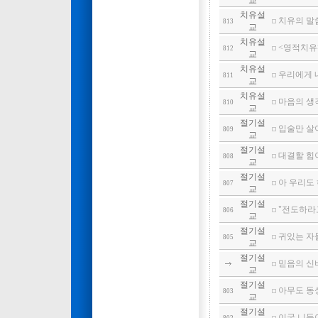
교
치유설
치유의 말씀
813
교
치유설
<영적치유>
812
교
치유설
우리에게 내
811
교
치유설
마음의 생
810
교
절기설
입술만 살
809
교
절기설
대결할 힘이
808
교
절기설
아 우리도 
807
교
절기설
"전도하라고
806
교
절기설
귀있는 자들
805
교
절기설
믿음의 신
교
절기설
아무도 동성
803
교
절기설
이궁 니들이