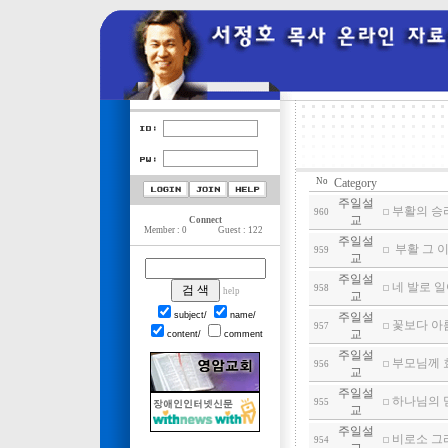
No
Category
주일설
부활의 승리
960
교
Connect
Member : 0
Guest : 122
주일설
부활 그 이
959
교
주일설
네 발로 일어
958
help
교
subject/
name/
주일설
꽃보다 아름다
957
교
content/
comment
주일설
부모님께 효도
956
교
주일설
하나님의 믿음
955
교
주일설
비로소 그리
954