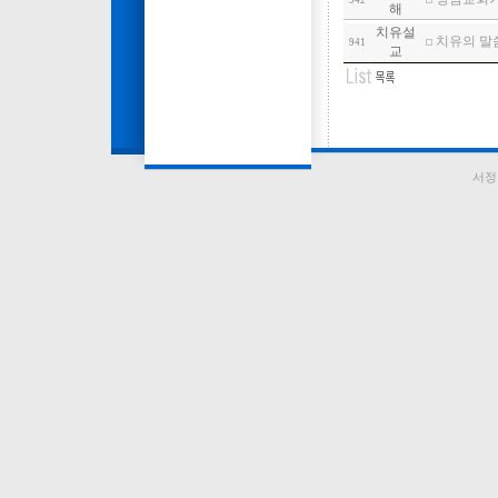
942
해
치유설
치유의 말씀
941
교
서정