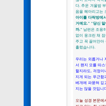
다. 추운 겨울밤 
음을 헤아리고는 
아이를 다락방에서
거예요."
"당신 말
까."
남편은 조용히
없이 웅크린 채 잠
주고 꼭 끌어안아 
흘렸습니다.
우리는 외롭거나 
서 왠지 모를 따스
할지라도, 걱정이
지게 되는 푸근함과
베개에 파묻혀 깊고
지는 않을 것입니다
오늘 성경 본문에서