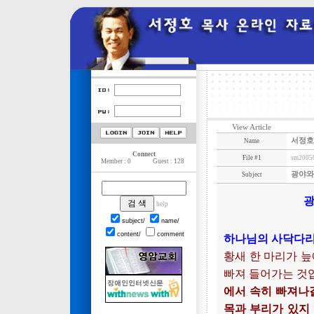
View Article
서정호
Name
Connect
File #1
sm2005
Member : 0
Guest : 128
광야와 돌
Subject
광
help
subject/
name/
content/
comment
하나님의 사닥다리
황새 한 마리가 늪
빠져 들어가는 것
에서 속히 빠져나갈
목과 부리가 있지 