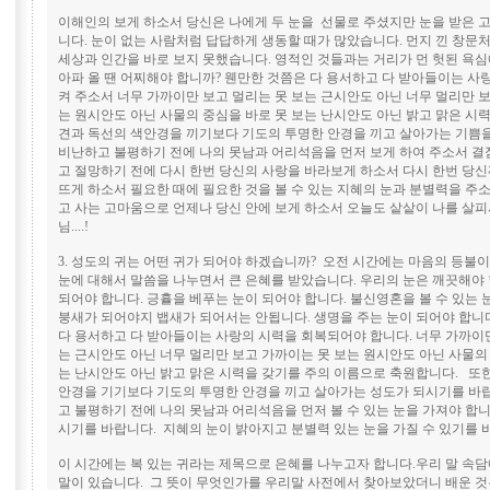
이해인의 보게 하소서 당신은 나에게 두 눈을 선물로 주셨지만 눈을 받은 
니다. 눈이 없는 사람처럼 답답하게 생동할 때가 많았습니다. 먼지 낀 창문
세상과 인간을 바로 보지 못했습니다. 영적인 것들과는 거리가 먼 헛된 욕심
아파 올 땐 어찌해야 합니까? 웬만한 것쯤은 다 용서하고 다 받아들이는 사
켜 주소서 너무 가까이만 보고 멀리는 못 보는 근시안도 아닌 너무 멀리만 보
는 원시안도 아닌 사물의 중심을 바로 못 보는 난시안도 아닌 밝고 맑은 시력을
견과 독선의 색안경을 끼기보다 기도의 투명한 안경을 끼고 살아가는 기쁨을
비난하고 불평하기 전에 나의 못남과 어리석음을 먼저 보게 하여 주소서 결
고 절망하기 전에 다시 한번 당신의 사랑을 바라보게 하소서 다시 한번 당
뜨게 하소서 필요한 때에 필요한 것을 볼 수 있는 지혜의 눈과 분별력을 주소
고 사는 고마움으로 언제나 당신 안에 보게 하소서 오늘도 샅샅이 나를 살피
님....!
3. 성도의 귀는 어떤 귀가 되어야 하겠습니까? 오전 시간에는 마음의 등불
눈에 대해서 말씀을 나누면서 큰 은혜를 받았습니다. 우리의 눈은 깨끗해야 
되어야 합니다. 긍휼을 베푸는 눈이 되어야 합니다. 불신영혼을 볼 수 있는 
붕새가 되어야지 뱁새가 되어서는 안됩니다. 생명을 주는 눈이 되어야 합니
다 용서하고 다 받아들이는 사랑의 시력을 회복되어야 합니다. 너무 가까이만
는 근시안도 아닌 너무 멀리만 보고 가까이는 못 보는 원시안도 아닌 사물의 
는 난시안도 아닌 밝고 맑은 시력을 갖기를 주의 이름으로 축원합니다. 또
안경을 기기보다 기도의 투명한 안경을 끼고 살아가는 성도가 되시기를 바랍
고 불평하기 전에 나의 못남과 어리석음을 먼저 볼 수 있는 눈을 가져야 합니
시기를 바랍니다. 지혜의 눈이 밝아지고 분별력 있는 눈을 가질 수 있기를
이 시간에는 복 있는 귀라는 제목으로 은혜를 나누고자 합니다.우리 말 속
말이 있습니다. 그 뜻이 무엇인가를 우리말 사전에서 찾아보았더니 배운 것