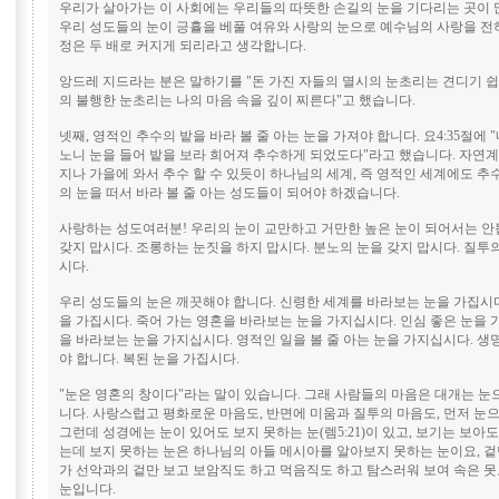
우리가 살아가는 이 사회에는 우리들의 따뜻한 손길의 눈을 기다리는 곳이 많
우리 성도들의 눈이 긍휼을 베풀 여유와 사랑의 눈으로 예수님의 사랑을 전
정은 두 배로 커지게 되리라고 생각합니다.
앙드레 지드라는 분은 말하기를 "돈 가진 자들의 멸시의 눈초리는 견디기 쉽
의 불행한 눈초리는 나의 마음 속을 깊이 찌른다"고 했습니다.
넷째, 영적인 추수의 밭을 바라 볼 줄 아는 눈을 가져야 합니다. 요4:35절에
노니 눈을 들어 밭을 보라 희어져 추수하게 되었도다"라고 했습니다. 자연
지나 가을에 와서 추수 할 수 있듯이 하나님의 세계, 즉 영적인 세계에도 추
의 눈을 떠서 바라 볼 줄 아는 성도들이 되어야 하겠습니다.
사랑하는 성도여러분! 우리의 눈이 교만하고 거만한 높은 눈이 되어서는 안
갖지 맙시다. 조롱하는 눈짓을 하지 맙시다. 분노의 눈을 갖지 맙시다. 질투
시다.
우리 성도들의 눈은 깨끗해야 합니다. 신령한 세계를 바라보는 눈을 가집시다
을 가집시다. 죽어 가는 영혼을 바라보는 눈을 가지십시다. 인심 좋은 눈을 
을 바라보는 눈을 가지십시다. 영적인 일을 볼 줄 아는 눈을 가지십시다. 생
야 합니다. 복된 눈을 가집시다.
"눈은 영혼의 창이다"라는 말이 있습니다. 그래 사람들의 마음은 대개는 눈
니다. 사랑스럽고 평화로운 마음도, 반면에 미움과 질투의 마음도, 먼저 눈
그런데 성경에는 눈이 있어도 보지 못하는 눈(렘5:21)이 있고, 보기는 보아도
는데 보지 못하는 눈은 하나님의 아들 메시아를 알아보지 못하는 눈이요, 겉
가 선악과의 겉만 보고 보암직도 하고 먹음직도 하고 탐스러워 보여 속은 
눈입니다.