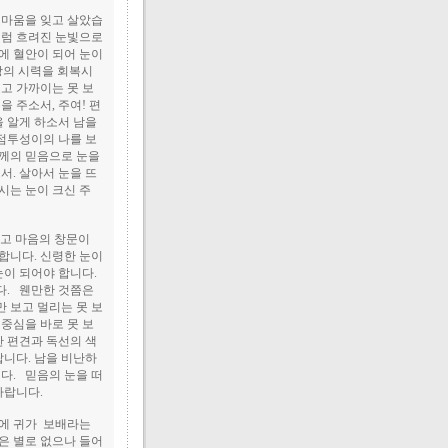
고마움을 잊고 살았습
처럼 흐려진 눈빛으로
에 혈안이 되어 눈이
랑의 시력을 회복시
고 가까이는 못 보
 주소서, 주여! 편
 알게 하소서 남을
점투성이의 나를 보
신께의 믿음으로 눈을
서. 살아서 눈을 뜨
시는 눈이 크신 주
이고 마음의 창문이
합니다. 신령한 눈이
눈이 되어야 합니다.
다. 웬만한 것쯤은
 보고 멀리는 못 보
중심을 바로 못 보
한 편견과 독선의 색
니다. 남을 비난하
다. 믿음의 눈을 떠
 바랍니다.
담에 귀가 보배라는
은 별로 없으나 들어