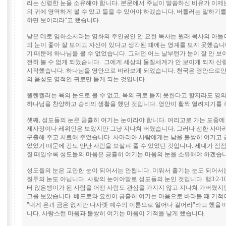
리는 신령한 눈을 소유해야 합니다. 본문에서 주님이 말씀하신 비유가 이제
의 귀에 영역하게 볼 수 있고 들을 수 있어야 하겠습니다. 버틀러는 말하기를
하면 보이리라"고 했습니다.
낮은 데로 임하소서라는 영화의 주인공인 안 요한 목사는 원래 목사의 아들
의 눈이 좋아 잘 보이고 자신이 있다고 생각된 때에는 영계를 보지 못했습니다
기 때문에 하나님을 볼 수 없었습니다. 그러던 어느 날부턴가 눈이 잘 안 보
전히 볼 수 없게 되었습니다. 그에게 세상의 물질세계가 안 보이게 되자 신
시작했습니다. 하나님을 영안으로 바라보게 되었습니다. 천국은 영안으로만 
의 음성도 영적인 귀로만 듣게 되는 것입니다.
헬렌켈러는 육의 눈으로 볼 수 없고, 육의 귀로 듣지 못한다고 할지라도 영의
하나님을 찬양하고 승리의 생활을 했던 것입니다. 영안이 활짝 열려지기를
셋째, 성도들의 눈은 긍휼히 여기는 눈이라야 합니다. 여리고로 가는 도중에
제사장이나 레위인은 보았지만 그냥 지나쳐 버렸습니다. 그러나 선한 사마
구출해 주고 치료해 주었습니다. 사마리아 사람에게는 남을 불쌍히 여기고 
었었기 때문에 강도 만난 사람을 보살펴 줄 수 있었던 것입니다. 세대가 점
질 때일수록 성도들의 마음은 긍휼히 여기는 마음의 눈을 소유해야 하겠습니
성도들의 눈은 교만한 눈이 되어서는 안됩니다. 미워서 흘기는 눈도 되어서
질투의 눈도 아닙니다. 사랑의 눈이야말로 성도들의 눈인 것입니다. 행3:2-
터 앉은뱅이가 된 사람을 어떤 사람도 관심을 가지지 않고 지나쳐 가버렸지
그를 보았습니다. 베드로와 요한이 긍휼히 여기는 마음으로 바라볼 때 기적
"내게 은과 금은 없지만 나사렛 예수의 이름으로 일어나 걸어라"라고 했을 
니다. 사랑스런 마음과 불쌍히 여기는 마음이 기적을 낳게 했습니다.