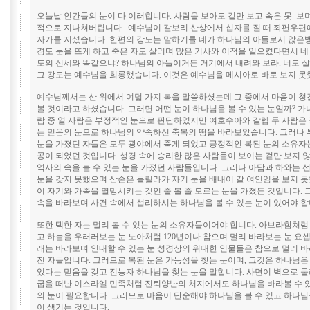
오늘날 인간들의 눈이 다 이러합니다. 사람을 보아도 겉만 보고 속은 못 보며
적으로 지나쳐버립니다. 예수님이 갈보리 산상에서 십자를 질 때 좌편우편에
자가를 지셨습니다. 한편의 강도는 말하기를 네가 하나님의 아들로서 앉은
경도 눈을 뜨게 하고 죽은 자도 살리며 많은 기사와 이적을 일으켰다면서 네
도의 신세와 똑같으냐? 하나님의 아들이거든 거기에서 내려와 보라. 너도 
그 강도는 예수님을 희롱했습니다. 이것은 예수님을 메시아로 바로 보지 못
예수님께서는 산 위에서 여덟 가지 복을 말씀하셨는데 그 중에서 마음이 청
볼 것이라고 하셨습니다. 그러면 어떤 눈이 하나님을 볼 수 있는 눈일까? 가
람 중 열 사람은 부정적인 눈으로 판단하였지만 여호수아와 갈렙 두 사람은
는 믿음의 눈으로 하나님의 약속하신 축복의 땅을 바라보았습니다. 그러나
눈을 가졌던 자들은 모두 광야에서 죽게 되었고 긍정적인 복된 눈의 소유자
공이 되었던 것입니다. 성경 속에 승리한 많은 사람들이 보이는 겉만 보지 
역사의 속을 볼 수 있는 눈을 가졌던 사람들입니다. 그러나 아담과 하와는 선
눈을 갖지 못했으며 삼손은 들릴라가 자기 눈을 배내어 갈 여인임을 보지 
이 자기와 가족을 멸망시키는 것인 줄 볼 줄 모르는 눈을 가졌든 것입니다.
속을 바라보며 사건 속에서 섭리하시는 하나님을 볼 수 있는 눈이 있어야 
또한 택한 자는 멀리 볼 수 있는 눈의 소유자들이어야 합니다. 아브라함처럼
고 하늘을 우러러보는 눈 노아처럼 120년이나 참으며 멀리 바라보는 눈 요셉
래는 바라보며 인내할 수 있는 눈 성경상의 위대한 인물들은 참으로 멀리 바
진 자들입니다. 그러므로 복된 눈은 가능성을 찾는 눈이며, 그것은 하나님은
있다는 믿음을 갖고 전능자 하나님을 찾는 눈을 말합니다. 사면이 벽으로 
굽을 떠난 이스라엘 민족처럼 진퇴양난의 처지에서도 하나님을 바라볼 수 
의 눈이 필요합니다. 그러므로 마음이 단순해야 하나님을 볼 수 있고 하나님
이 생기는 것입니다.