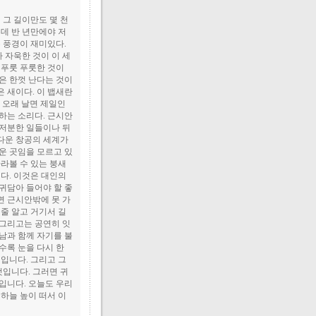
 그 길이만도 몇 천
데 반 년만에야 저
 풍경이 재미있다.
 자욱한 것이 이 세
 푸룻 푸룻한 것이
은 한껏 난다는 것이
 새이다. 이 뱁새란
 오래 날면 제일인
하는 소리다. 근시안
지저분한 일들이나 뒤
다운 창공의 세계가
운 곳임을 모르고 있
라볼 수 있는 붕새
다. 이것은 대인의
귀담아 들어야 할 좋
면 근시안밖에 못 가
줄 알고 거기서 길
 그리고는 공연히 잇
남과 함께 자기를 불
수록 눈을 다시 한
입니다. 그리고 그
것입니다. 그러면 귀
입니다. 오늘도 우리
하늘 높이 떠서 이