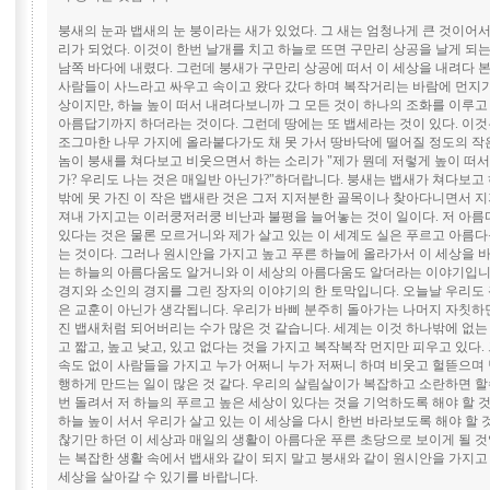
붕새의 눈과 뱁새의 눈 붕이라는 새가 있었다. 그 새는 엄청나게 큰 것이어서
리가 되었다. 이것이 한번 날개를 치고 하늘로 뜨면 구만리 상공을 날게 되는
남쪽 바다에 내렸다. 그런데 붕새가 구만리 상공에 떠서 이 세상을 내려다 본
사람들이 사느라고 싸우고 속이고 왔다 갔다 하며 복작거리는 바람에 먼지가
상이지만, 하늘 높이 떠서 내려다보니까 그 모든 것이 하나의 조화를 이루고
아름답기까지 하더라는 것이다. 그런데 땅에는 또 뱁세라는 것이 있다. 이것
조그마한 나무 가지에 올라붙다가도 채 못 가서 땅바닥에 떨어질 정도의 작은
놈이 붕새를 쳐다보고 비웃으면서 하는 소리가 "제가 뭔데 저렇게 높이 떠서
가? 우리도 나는 것은 매일반 아닌가?"하더랍니다. 붕새는 뱁새가 쳐다보고 
밖에 못 가진 이 작은 뱁새란 것은 그저 지저분한 골목이나 찾아다니면서 
져내 가지고는 이러쿵저러쿵 비난과 불평을 늘어놓는 것이 일이다. 저 아름
있다는 것은 물론 모르거니와 제가 살고 있는 이 세계도 실은 푸르고 아름다
는 것이다. 그러나 원시안을 가지고 높고 푸른 하늘에 올라가서 이 세상을 바
는 하늘의 아름다움도 알거니와 이 세상의 아름다움도 알더라는 이야기입니
경지와 소인의 경지를 그린 장자의 이야기의 한 토막입니다. 오늘날 우리도 
은 교훈이 아닌가 생각됩니다. 우리가 바삐 분주히 돌아가는 나머지 자칫하
진 뱁새처럼 되어버리는 수가 많은 것 같습니다. 세계는 이것 하나밖에 없는 
고 짧고, 높고 낮고, 있고 없다는 것을 가지고 복작복작 먼지만 피우고 있다.
속도 없이 사람들을 가지고 누가 어쩌니 누가 저쩌니 하며 비웃고 헐뜯으며 
행하게 만드는 일이 많은 것 같다. 우리의 살림살이가 복잡하고 소란하면 할
번 돌려서 저 하늘의 푸르고 높은 세상이 있다는 것을 기억하도록 해야 할 것
하늘 높이 서서 우리가 살고 있는 이 세상을 다시 한번 바라보도록 해야 할 
찮기만 하던 이 세상과 매일의 생활이 아름다운 푸른 초당으로 보이게 될 것
는 복잡한 생활 속에서 뱁새와 같이 되지 말고 붕새와 같이 원시안을 가지고 
세상을 살아갈 수 있기를 바랍니다.