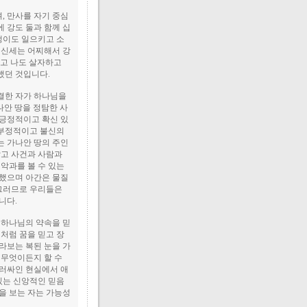
, 만사를 자기 중심
 강도 둘과 함께 십
뱅이도 일으키고 소
 신세는 어찌해서 강
살고 나도 살자하고
했던 것입니다.
결한 자가 하나님을
나안 땅을 정탐한 사
 긍정적이고 확신 있
 부정적이고 불신의
는 가나안 땅의 주인
않고 사건과 사람과
악과를 볼 수 있는
못했으며 아간은 물질
 그러므로 우리들은
합니다.
 하나님의 약속을 믿
처럼 꿈을 믿고 장
라보는 복된 눈을 가
 무엇이든지 할 수
둘러싸인 현실에서 애
있는 신앙적인 믿음
을 보는 자는 가능성