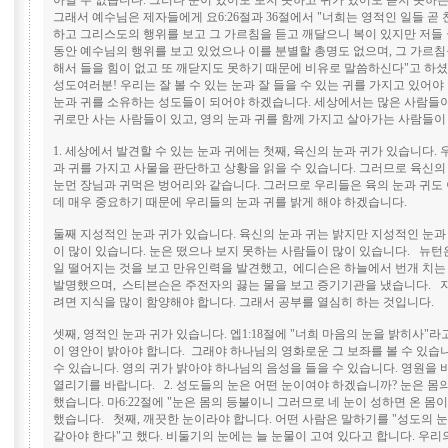
아닐 수 없습니다. 그러나 눈이 있어도 보지 못하고 귀가 있어도 듣지 못하는
그래서 예수님은 제자들에게 요6:26절과 36절에서 "너희는 영적인 일들 곧
하고 그리스도의 행위를 보고 그 가르침을 듣고 깨달으니 복이 있지만 저들
동안 예수님의 행위를 보고 있었으나 이를 분별할 총명도 없으며, 그 가르
해서 들을 힘이 없고 또 깨닫지도 못하기 때문에 비유로 말씀하신다"고 하
성도여러분! 우리는 잘 볼 수 있는 눈과 잘 들을 수 있는 귀를 가지고 있어야
눈과 귀를 소유하는 성도들이 되어야 하겠습니다. 세상에서는 많은 사람들이
귀로만 사는 사람들이 있고, 영의 눈과 귀를 함께 가지고 살아가는 사람들이
1. 세상에서 발견할 수 있는 눈과 귀에는 첫째, 육신의 눈과 귀가 있습니다.
과 귀를 가지고 사물을 판단하고 상황을 읽을 수 있습니다. 그러므로 육신의
눈먼 장님과 귀먹은 벙어리와 같습니다. 그러므로 우리들은 육의 눈과 귀도
데 매우 중요하기 때문에 우리들의 눈과 귀를 밝게 해야 하겠습니다.
둘째 지성적인 눈과 귀가 있습니다. 육신의 눈과 귀는 밝지만 지성적인 눈과
이 많이 있습니다. 눈은 떴으나 보지 못하는 사람들이 많이 있습니다. 뉴턴
일 떨어지는 것을 보고 만유인력을 발견했고, 에디슨은 하늘에서 번개 치는
발명했으며, 스티븐슨은 주전자의 끓는 물을 보고 증기기관을 냈습니다. 
려면 지식을 많이 함양해야 합니다. 그래서 공부를 열심히 하는 것입니다.
셋째, 영적인 눈과 귀가 있습니다. 엡1:18절에 "너희 마음의 눈을 밝히사"라
이 영안이 밝아야 합니다. 그래야 하나님의 영화로운 그 보좌를 볼 수 있습니
수 있습니다. 영의 귀가 밝아야 하나님의 음성을 들을 수 있습니다. 영원을 
열리기를 바랍니다. 2. 성도들의 눈은 어떤 눈이여야 하겠습니까? 눈은 몸의 
했습니다. 마6:22절에 "눈은 몸의 등불이니 그러므로 네 눈이 성하면 온 몸
했습니다. 첫째, 깨끗한 눈이라야 합니다. 어떤 사람은 말하기를 "성도의 
같아야 한다"고 했다. 비둘기의 눈에는 늘 눈물이 고여 있다고 합니다. 우리