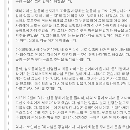
득한 눈물이 고여 있어야 하겠습니다.
예레미야는 눈물의 선지자로 조국을 사랑하는 눈물이 늘 고여 있었습니다. 사3
감아 악을 보지 아니하는 자"와 같이 악을 보지 않도록 해야 하겠습니다. 창9
노아와 포도주에 취해서 하체를 드러내고 누웠을 때에 그의 둘째 아들 함이 
사람에게 보도록 소문을 내고 흉을 보았으나 셈과 야벳은 아버지의 하체를 
못하도록 가려 주었습니다. 그래서 셈과 야벳은 축복을 받았지만 허물을 보
저주를 받았습니다. 그러므로 우리는 눈을 감아 악을 보지 말아야 하고 악한
야 하며, 선으로 악을 이겨야 하겠습니다.
마5:29절에서 예수님은 "만일 네 오른 눈이 너로 실족케 하거든 빼어 내버리
가 없어지고 온 몸이 지옥에 던지우지 않는 것이 유익하다"라고 하셨습니다
들의 눈은 깨끗한 눈으로 주님을 뵙기를 바랍니다.
둘째, 성도들의 눈은 신령한 세계를 바라보는 눈이라야 합니다. 골3:1절에서
라 거기는 그리스도께서 하나님 우편에 앉아 계시느니라"고 했습니다. 태
게는 항상 그늘이 없는 것처럼 하나님을 바라보고 사는 사람은 사40:31절의 
을 얻으리니 독수리의 날개 치며 올라감 같을 것이요 달음박질하여도 곤비
가도 피곤치 아니할 것"입니다.
시121:1-2절에 "내가 산을 향하여 눈을 들리라, 나의 도움이 어디서 올꼬 
으신 여호와에게 서로다"라고 했습니다. 성도는 믿음의 눈과 신령한 눈으로 
기를 바랍니다. 물질에 눈이 가리워진 사람은 물질만이 보이고, 신령한 세계
돈으로 눈이 가리워져 있는 사람은 돈만 보일 뿐, 형제도, 부모도 보이지 않고
수 없게끔 돈이 눈과 귀를 막게 됩니다. 여자에게 눈이 먼 사람은 여자 밖에
역사가 토인비는 "하나님은 공평하시다. 사람에게 눈을 주시든지 돈을 주신다