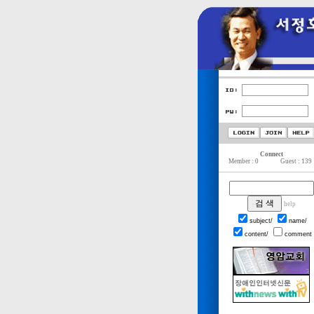
Connect
Member : 0
Guest : 139
help
subject/
name/
content/
comment