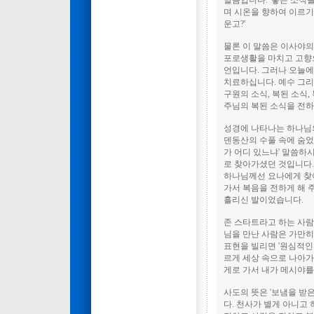
말씀입니다. '좋은 소식
며 시온을 향하여 이르기
운고?'
물론 이 말씀은 이사야
포로생활을 마치고 고향으
언입니다. 그러나 오늘에
치료하십니다. 예수 그리
구원의 소식, 복된 소식
주님의 복된 소식을 전하
성경에 나타나는 하나님의
덴동산의 수풀 속에 숨었
가 어디 있느냐' 말씀하
로 찾아가셨던 것입니다.
하나님께선 요나에게 찾
가서 복음을 전하게 해 
흘리신 발이었습니다.
존 스타트라고 하는 사람
님을 만난 사람은 가만히
표현을 빌리면 '원심적인
르게 세상 속으로 나아가
게로 가서 내가 메시야를
사도의 뜻은 '보냄을 받은
다. 천사가 별게 아니고