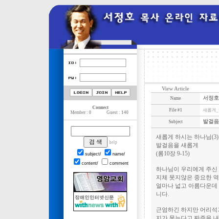
View Article
서정호
Name
Connect
File #1
새롭게_하
Member : 0
Guest : 140
발걸음
Subject
새롭게 하시는 하나님(3)
help
발걸음을 새롭게
(롬10장 9-15)
subject/
name/
content/
comment
하나님이 우리에게 주신 
지체 못지않은 중요한 역
얼마나 넓고 아름다운데 
니다.
근엄하긴 하지만 어리석기
지가 묻는다고 짜증을 내